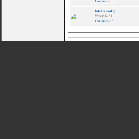
Comments:
0
Intel is cool :)
Views:
6251
Comments:
6