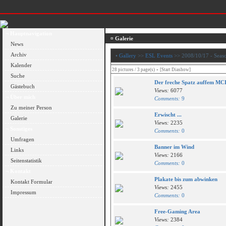
¬ Hauptnavigation
¤ Galerie
News
Archiv
•
Gallery
>>
ESL Events
>> 2008/10/17 - Seaso
Kalender
-
28 pictures / 3 page(s)
[Start Diashow]
Suche
Der freche Spatz auffem MC
Gästebuch
Views:
6077
¬ Über mich
Comments:
9
Zu meiner Person
Erwischt ...
Galerie
Views:
2235
¬ Sonstiges
Comments:
0
Umfragen
Banner im Wind
Links
Views:
2166
Seitenstatistik
Comments:
0
¬ Kontakt
Plakate bis zum abwinken
Kontakt Formular
Views:
2455
Impressum
Comments:
0
Free-Gaming Area
Views:
2384